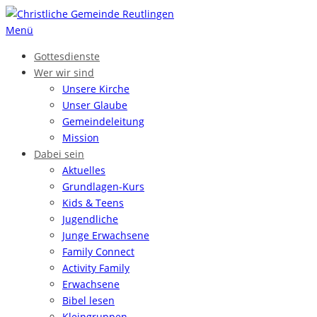
Zum
Inhalt
Menü
springen
Gottesdienste
Wer wir sind
Unsere Kirche
Unser Glaube
Gemeinde­leitung
Mission
Dabei sein
Aktuelles
Grundlagen-Kurs
Kids & Teens
Jugendliche
Junge Erwachsene
Family Connect
Activity Family
Erwachsene
Bibel lesen
Kleingruppen