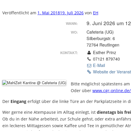
Veröffentlicht am
1. Mai 2018
19. Juli 2026
von
EH
9. Juni 2026 um 1
WANN:
Cafeteria (UG)
WO:
Silberburgstr. 6
72764 Reutlingen
Esther Prinz
KONTAKT:
07121 879740
E-Mail
Website der Verans
Bitte möglichst spätestens am
Oder über
www.cgr-online.de/
Der
Eingang
erfolgt über die linke Türe an der Parkplatzseite in d
Wer gerne eine Atempause im Alltag einlegt, ist
dienstags bis fre
Ob du in der Nähe arbeitest, zur Schule gehst, oder extra anfährs
ein leckeres Mittagessen sowie Kaffee und Tee in gemütlicher A