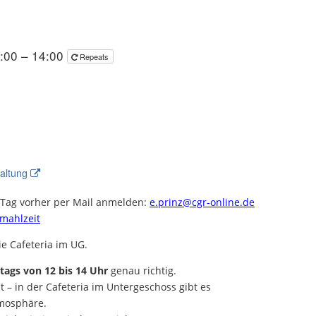
2:00 – 14:00
Repeats
taltung
 Tag vorher per Mail anmelden:
e.prinz@cgr-online.de
mahlzeit
ie Cafeteria im UG.
itags von 12 bis 14 Uhr
genau richtig.
t – in der Cafeteria im Untergeschoss gibt es
tmosphäre.