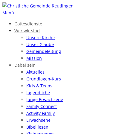
Zum
Inhalt
Menü
springen
Gottesdienste
Wer wir sind
Unsere Kirche
Unser Glaube
Gemeinde­leitung
Mission
Dabei sein
Aktuelles
Grundlagen-Kurs
Kids & Teens
Jugendliche
Junge Erwachsene
Family Connect
Activity Family
Erwachsene
Bibel lesen
Kleingruppen