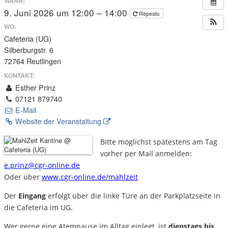
WANN:
9. Juni 2026 um 12:00 – 14:00
Repeats
WO:
Cafeteria (UG)
Silberburgstr. 6
72764 Reutlingen
KONTAKT:
Esther Prinz
07121 879740
E-Mail
Website der Veranstaltung
Bitte möglichst spätestens am Tag
vorher per Mail anmelden:
e.prinz@cgr-online.de
Oder über
www.cgr-online.de/mahlzeit
Der
Eingang
erfolgt über die linke Türe an der Parkplatzseite in
die Cafeteria im UG.
Wer gerne eine Atempause im Alltag einlegt, ist
dienstags bis